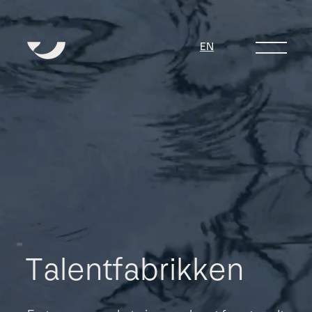
EN
T
a
l
e
n
t
f
a
b
r
i
k
k
e
n